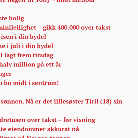
ste bolig
inileilighet – gikk 400.000 over takst
isen i din bydel
e i juli i din bydel
l lagt frem tirsdag
halv million på ett år
nger
jo bo midt i sentrum!
sønnen. Nå er det lillesøster Tiril (18) sin
dretusen over takst – før visning
este eiendommer akkurat nå