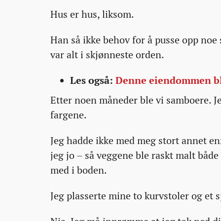
var-
Hus er hus, liksom.
at-
hun-
Han så ikke behov for å pusse opp noe 
hadde-
var alt i skjønneste orden.
malt-
kjokkenet-
Les også:
Denne eiendommen ble 
knall-
Etter noen måneder ble vi samboere. Jeg
rosa/
fargene.
Jeg hadde ikke med meg stort annet en
jeg jo – så veggene ble raskt malt båd
med i boden.
Jeg plasserte mine to kurvstoler og et s