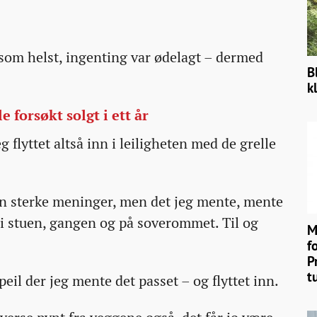
som helst, ingenting var ødelagt – dermed
B
k
forsøkt solgt i ett år
 flyttet altså inn i leiligheten med de grelle
n sterke meninger, men det jeg mente, mente
e i stuen, gangen og på soverommet. Til og
M
f
P
tu
peil der jeg mente det passet – og flyttet inn.