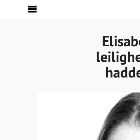
Sideinnhold
Elisab
leiligh
hadde