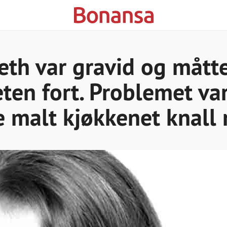
eth var gravid og mått
eten fort. Problemet va
 malt kjøkkenet knall