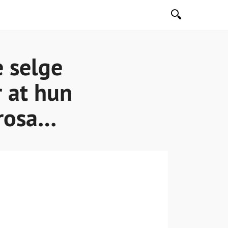
Søk
e selge
r at hun
 rosa…