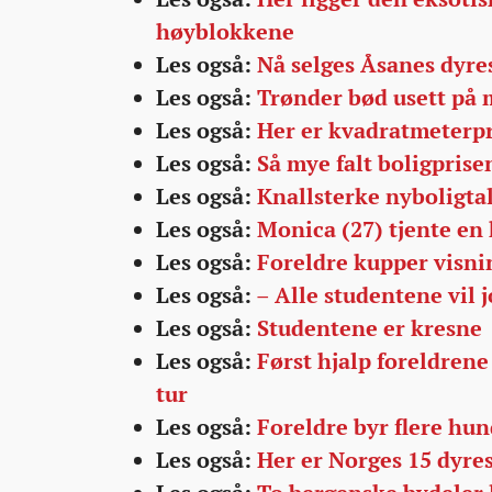
høyblokkene
Les også:
Nå selges Åsanes dyre
Les også:
Trønder bød usett på m
Les også:
Her er kvadratmeterpr
Les også:
Så mye falt boligprisen
Les også:
Knallsterke nyboligtal
Les også:
Monica (27) tjente en 
Les også:
Foreldre kupper visni
Les også:
– Alle studentene vil 
Les også:
Studentene er kresne
Les også:
Først hjalp foreldrene 
tur
Les også:
Foreldre byr flere hun
Les også:
Her er Norges 15 dyr