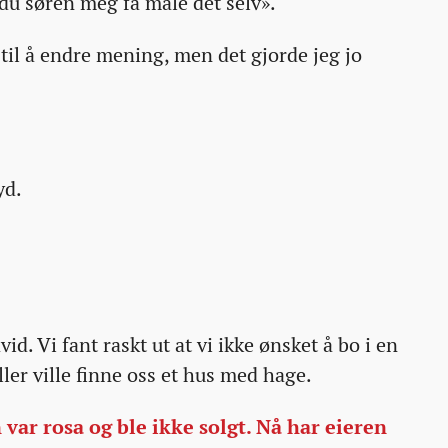
 du søren meg få male det selv».
til å endre mening, men det gjorde jeg jo
yd.
id. Vi fant raskt ut at vi ikke ønsket å bo i en
ller ville finne oss et hus med hage.
var rosa og ble ikke solgt. Nå har eieren