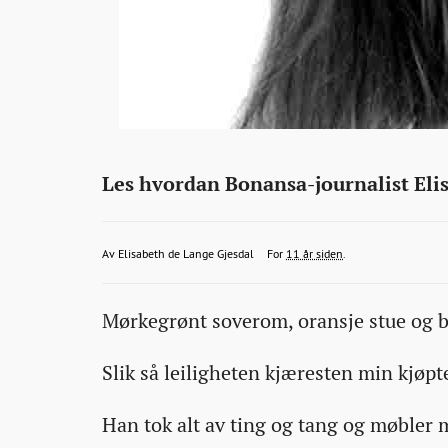
Kommentar
http://bonansa.no/artikkel/elisabeth-
Les hvordan Bonansa-journalist Elis
var-
gravid-
elisabeth.gjesdal@bt.no
2015-
2015-
2015-
Av
Elisabeth de Lange Gjesdal
For
11 år siden
.
og-
08-
08-
08-
matte-
Mørkegrønt soverom, oransje stue og b
21T13:58:50+00:00
21T13:58:50+00:00
21T13:58:50+00:00
selge-
leiligheten-
Slik så leiligheten kjæresten min kjøpte
fort-
problemet-
Han tok alt av ting og tang og møbler me