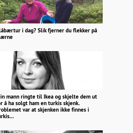
låbærtur i dag? Slik fjerner du flekker på
lærne
in mann ringte til Ikea og skjelte dem ut
or å ha solgt ham en turkis skjenk.
roblemet var at skjenken ikke finnes i
rkis...