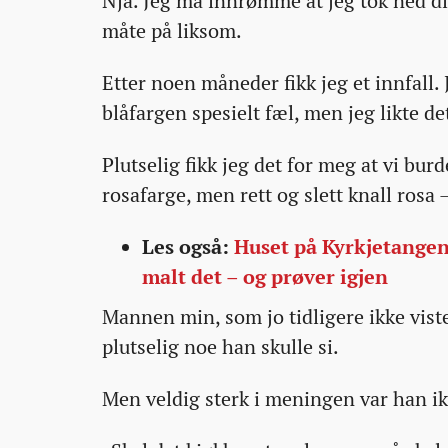
Nja. Jeg må innrømme at jeg tok ned di
måte på liksom.
Etter noen måneder fikk jeg et innfall. 
blåfargen spesielt fæl, men jeg likte det
Plutselig fikk jeg det for meg at vi bur
rosafarge, men rett og slett knall rosa 
Les også:
Huset på Kyrkjetangen 
malt det – og prøver igjen
Mannen min, som jo tidligere ikke vist
plutselig noe han skulle si.
Men veldig sterk i meningen var han ik