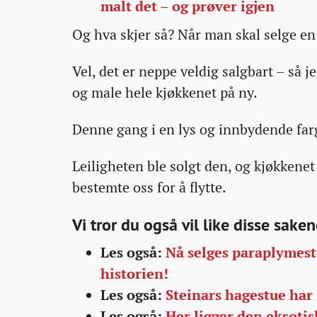
malt det – og prøver igjen
Og hva skjer så? Når man skal selge en 
Vel, det er neppe veldig salgbart – så 
og male hele kjøkkenet på ny.
Denne gang i en lys og innbydende far
Leiligheten ble solgt den, og kjøkkenet
bestemte oss for å flytte.
Vi tror du også vil like disse saken
Les også:
Nå selges paraplymest
historien!
Les også:
Steinars hagestue har
Les også:
Her ligger den eksoti