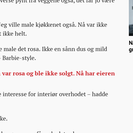
verse pynt fra veggene også, det får jo være
Jeg ville male kjøkkenet også. Nå var ikke
 ikke helt.
N
de male det rosa. Ikke en sånn dus og mild
g
– Barbie-style.
var rosa og ble ikke solgt. Nå har eieren
e interesse for interiør overhodet – hadde
ke.