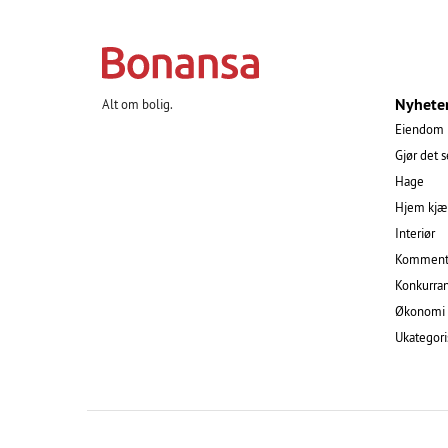
Nyhete
Alt om bolig.
Eiendom
Gjør det s
Hage
Hjem kjæ
Interiør
Komment
Konkurra
Økonomi
Ukategori