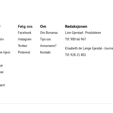
r
Følg oss
Om
Redaksjonen
Facebook
Om Bonansa
Linn Gjerstad - Produkteier
elv
Instagram
Tips oss
Tlf: 900 66 967
Twitter
Annonsere?
Elisabeth de Lange Gjesdal - Journa
re hjem
Pinterest
Kontakt
Tlf: 928 21 801
ar
nse
sert