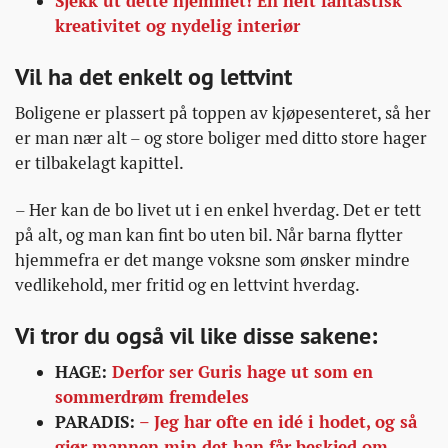
Sjekk ut dette hjemmet! En helt fantastisk
kreativitet og nydelig interiør
Vil ha det enkelt og lettvint
Boligene er plassert på toppen av kjøpesenteret, så her
er man nær alt – og store boliger med ditto store hager
er tilbakelagt kapittel.
– Her kan de bo livet ut i en enkel hverdag. Det er tett
på alt, og man kan fint bo uten bil. Når barna flytter
hjemmefra er det mange voksne som ønsker mindre
vedlikehold, mer fritid og en lettvint hverdag.
Vi tror du også vil like disse sakene:
HAGE:
Derfor ser Guris hage ut som en
sommerdrøm fremdeles
PARADIS:
– Jeg har ofte en idé i hodet, og så
gjør mannen min det han får beskjed om