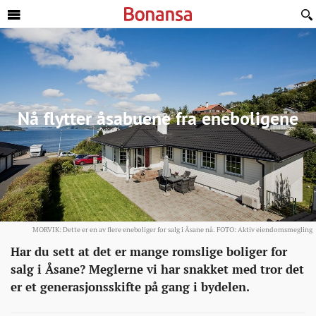
Sideinnhold
Nå flytter åsabuene fra eneboligene
MORVIK: Dette er en av flere eneboliger for salg i Åsane nå. FOTO: Aktiv eiendomsmegling
Eiendom
http://bonansa.no/artikkel/na-
Har du sett at det er mange romslige boliger for
flytter-
salg i Åsane? Meglerne vi har snakket med tror det
asabuene-
er et generasjonsskifte på gang i bydelen.
fra-