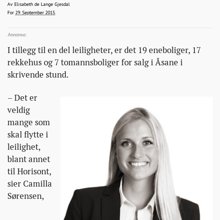
eneboligene/
elisabeth.gjesdal@bt.no
Av
Elisabeth de Lange Gjesdal
2015-09-29T11:37:19+00:00
2015-09-29T11:37:19+00:00
2015-09-29T11:37:45+00:00
For
29. September 2015
.
I tillegg til en del leiligheter, er det 19 eneboliger, 17
rekkehus og 7 tomannsboliger for salg i Åsane i
skrivende stund.
– Det er
veldig
mange som
skal flytte i
leilighet,
blant annet
til Horisont,
sier Camilla
Sørensen,