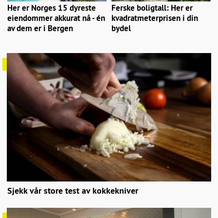
Her er Norges 15 dyreste
Ferske boligtall: Her er
eiendommer akkurat nå - én
kvadratmeterprisen i din
av dem er i Bergen
bydel
Sjekk vår store test av kokkekniver