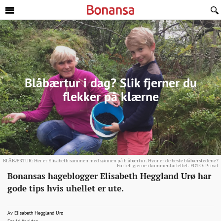
Sideinnhold
Blåbærtur i dag? Slik fjerner du
flekker på klærne
BLÅBÆRTUR: Her er Elisabeth sammen med sønnen på blåbærtur. Hvor er de beste blåbærstedene?
Fortell gjerne i kommentarfeltet. FOTO: Privat
Kommentar
http://bonansa.no/artikkel/blabaertur-
Bonansas hageblogger Elisabeth Heggland Urø har
slik-
gode tips hvis uhellet er ute.
fjerner-
du-
elisabethhegglanduro@bonansa.no
Av
Elisabeth Heggland Urø
2015-08-23T06:00:53+00:00
2015-08-23T06:00:53+00:00
2015-08-22T10:16:39+00:00