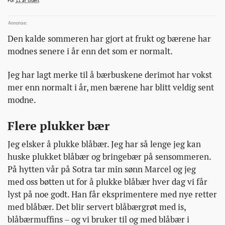
For
11 år siden
.
flekker-
pa-
klaerne/
Den kalde sommeren har gjort at frukt og bærene har
modnes senere i år enn det som er normalt.
Jeg har lagt merke til å bærbuskene derimot har vokst
mer enn normalt i år, men bærene har blitt veldig sent
modne.
Flere plukker bær
Jeg elsker å plukke blåbær. Jeg har så lenge jeg kan
huske plukket blåbær og bringebær på sensommeren.
På hytten vår på Sotra tar min sønn Marcel og jeg
med oss bøtten ut for å plukke blåbær hver dag vi får
lyst på noe godt. Han får eksprimentere med nye retter
med blåbær. Det blir servert blåbærgrøt med is,
blåbærmuffins – og vi bruker til og med blåbær i