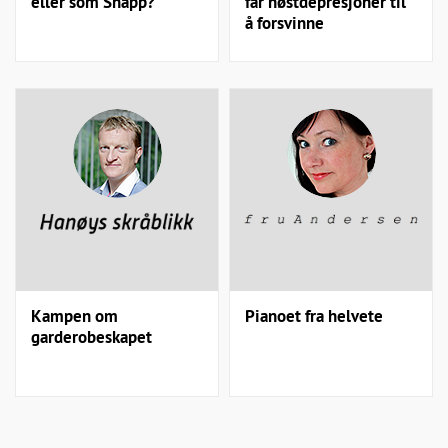
eller som Snapp?
får høstdepresjoner til
å forsvinne
Kampen om
Pianoet fra helvete
garderobeskapet