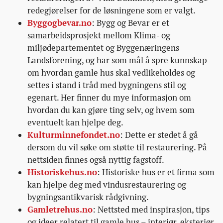
redegjørelser for de løsningene som er valgt.
Byggogbevar.no
: Bygg og Bevar er et
samarbeidsprosjekt mellom Klima- og
miljødepartementet og Byggenæringens
Landsforening, og har som mål å spre kunnskap
om hvordan gamle hus skal vedlikeholdes og
settes i stand i tråd med bygningens stil og
egenart. Her finner du mye informasjon om
hvordan du kan gjøre ting selv, og hvem som
eventuelt kan hjelpe deg.
Kulturminnefondet.no
: Dette er stedet å gå
dersom du vil søke om støtte til restaurering. På
nettsiden finnes også nyttig fagstoff.
Historiskehus.no
: Historiske hus er et firma som
kan hjelpe deg med vindusrestaurering og
bygningsantikvarisk rådgivning.
Gamletrehus.no
: Nettsted med inspirasjon, tips
og ideer relatert til gamle hus – interiør, eksteriør