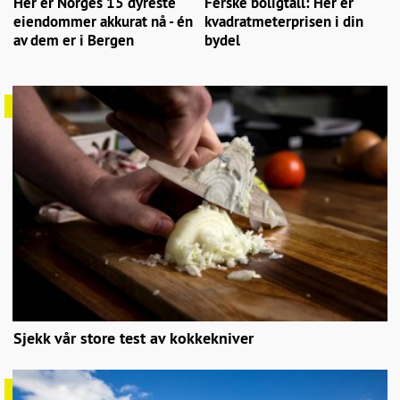
Her er Norges 15 dyreste
Ferske boligtall: Her er
eiendommer akkurat nå - én
kvadratmeterprisen i din
av dem er i Bergen
bydel
Sjekk vår store test av kokkekniver