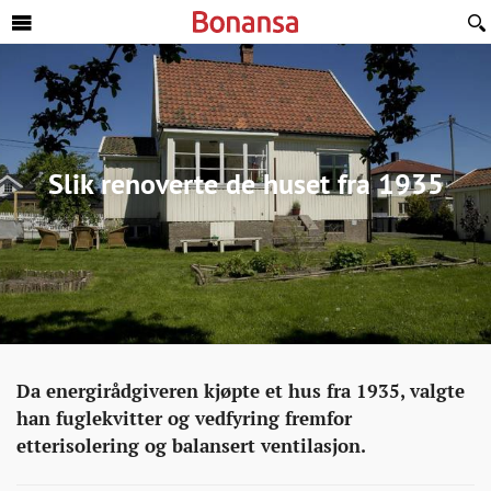
Sideinnhold
Slik renoverte de huset fra 1935
Eiendom
http://bonansa.no/artikkel/slik-
Da energirådgiveren kjøpte et hus fra 1935, valgte
renoverte-
han fuglekvitter og vedfyring fremfor
de-
etterisolering og balansert ventilasjon.
huset-