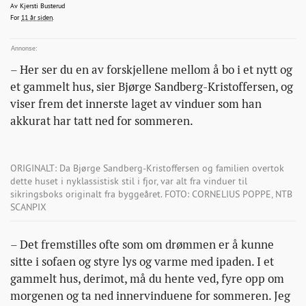
fra-
KjerstiBusterud@bonansa.no
Av
Kjersti Busterud
2015-08-13T11:29:12+00:00
2015-08-13T11:29:12+00:00
2015-08-13T11:29:12+00:00
For
11 år siden
.
1935/
– Her ser du en av forskjellene mellom å bo i et nytt og
et gammelt hus, sier Bjørge Sandberg-Kristoffersen, og
viser frem det innerste laget av vinduer som han
akkurat har tatt ned for sommeren.
ORIGINALT: Da Bjørge Sandberg-Kristoffersen og familien overtok
dette huset i nyklassistisk stil i fjor, var alt fra vinduer til
sikringsboks originalt fra byggeåret. FOTO: CORNELIUS POPPE, NTB
SCANPIX
– Det fremstilles ofte som om drømmen er å kunne
sitte i sofaen og styre lys og varme med ipaden. I et
gammelt hus, derimot, må du hente ved, fyre opp om
morgenen og ta ned innervinduene for sommeren. Jeg