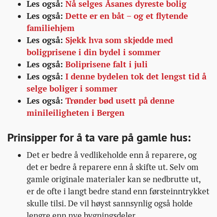
Les også:
Nå selges Åsanes dyreste bolig
Les også:
Dette er en båt – og et flytende
familiehjem
Les også:
Sjekk hva som skjedde med
boligprisene i din bydel i sommer
Les også:
Boliprisene falt i juli
Les også:
I denne bydelen tok det lengst tid å
selge boliger i sommer
Les også:
Trønder bød usett på denne
minileiligheten i Bergen
Prinsipper for å ta vare på gamle hus:
Det er bedre å vedlikeholde enn å reparere, og
det er bedre å reparere enn å skifte ut. Selv om
gamle originale materialer kan se nedbrutte ut,
er de ofte i langt bedre stand enn førsteinntrykket
skulle tilsi. De vil høyst sannsynlig også holde
lengre enn nye bygningsdeler.