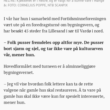
HELTRE: Kjøkkenet er i heltre, og er valgt for å kunne vare i mange
år. FOTO: CORNELIUS POPPE, NTB SCANPIX
I vår har hun i samarbeid med Fortidsminneforeningen
vært ute på en foredragsturné om bygningsvern, og
har besøkt 45 steder fra Lillesand i sør til Vardø i nord.
– Folk pusser fremdeles opp altfor mye. De pusser
bort sjarm og sjel, og tar ikke vare på kulturarven
vår, mener hun.
Hovedformålet med turneen er å alminneliggjøre
bygningsvernet.
– Jeg vil vise hvordan folk lettere kan ta de rette
valgene når gamle hus skal restaureres. Å ta vare på
gamle hus skal ikke være kun for spesielt interesserte,
mener hun.