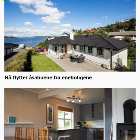
Nå flytter åsabuene fra eneboligene