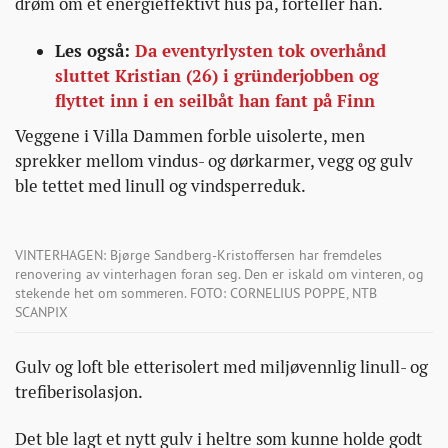
drøm om et energieffektivt hus på, forteller han.
Les også:
Da eventyrlysten tok overhånd
sluttet Kristian (26) i gründerjobben og
flyttet inn i en seilbåt han fant på Finn
Veggene i Villa Dammen forble uisolerte, men
sprekker mellom vindus- og dørkarmer, vegg og gulv
ble tettet med linull og vindsperreduk.
VINTERHAGEN: Bjørge Sandberg-Kristoffersen har fremdeles
renovering av vinterhagen foran seg. Den er iskald om vinteren, og
stekende het om sommeren. FOTO: CORNELIUS POPPE, NTB
SCANPIX
Gulv og loft ble etterisolert med miljøvennlig linull- og
trefiberisolasjon.
Det ble lagt et nytt gulv i heltre som kunne holde godt