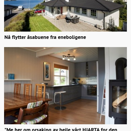
Nå flytter åsabuene fra eneboligene
"Me ber om orsaking av heile vårt HJARTA for den