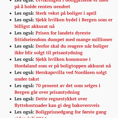
på å holde renten uendret
Les også:
Sterk vekst på boliger i april
Les også:
Sjekk hvilken bydel i Bergen som er
billigst akkurat nå
Les også:
Prisen for landets dyreste
fritidseiendom dumpet med mange millioner
Les også:
Derfor skal du reagere når boliger
ikke blir solgt til prisantydning
Les også:
Sjekk hvilken kommune i
Hordaland som er på boligtoppen akkurat nå
Les også:
Herskapsvilla ved Nordåsen solgt
under takst
Les også:
70 prosent av det som selges i
Bergen går over prisantydning
Les også:
Dette regnestykket over
flyttekostnader kan gi deg bakoversveis
Les også:
Boligprisnedgang for første gang