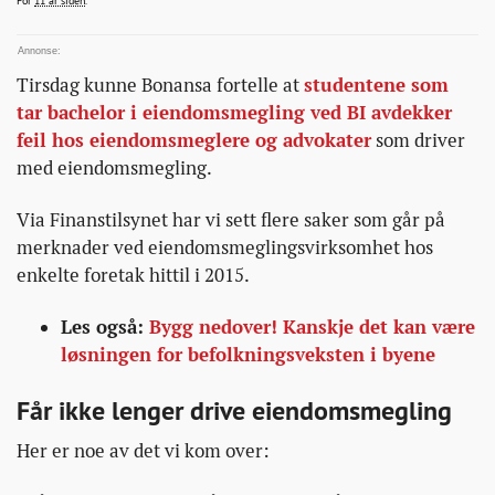
For
11 år siden
.
eiendomsmeglingen/
Tirsdag kunne Bonansa fortelle at
studentene som
tar bachelor i eiendomsmegling ved BI avdekker
feil hos eiendomsmeglere og advokater
som driver
med eiendomsmegling.
Via Finanstilsynet har vi sett flere saker som går på
merknader ved eiendomsmeglingsvirksomhet hos
enkelte foretak hittil i 2015.
Les også:
Bygg nedover! Kanskje det kan være
løsningen for befolkningsveksten i byene
Får ikke lenger drive eiendomsmegling
Her er noe av det vi kom over: