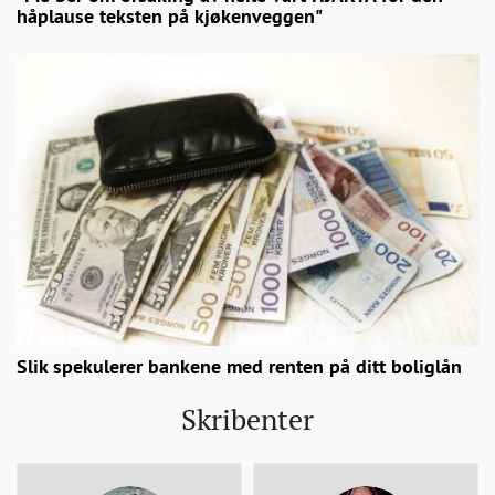
håplause teksten på kjøkenveggen"
Slik spekulerer bankene med renten på ditt boliglån
Skribenter