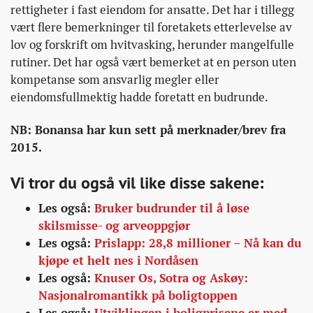
rettigheter i fast eiendom for ansatte. Det har i tillegg
vært flere bemerkninger til foretakets etterlevelse av
lov og forskrift om hvitvasking, herunder mangelfulle
rutiner. Det har også vært bemerket at en person uten
kompetanse som ansvarlig megler eller
eiendomsfullmektig hadde foretatt en budrunde.
NB: Bonansa har kun sett på merknader/brev fra
2015.
Vi tror du også vil like disse sakene:
Les også:
Bruker budrunder til å løse
skilsmisse- og arveoppgjør
Les også:
Prislapp: 28,8 millioner – Nå kan du
kjøpe et helt nes i Nordåsen
Les også:
Knuser Os, Sotra og Askøy:
Nasjonalromantikk på boligtoppen
Les også:
Utviklingen i boligprisene er med