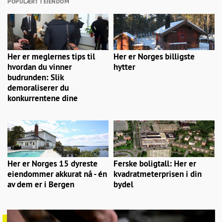
POPULÆRT I EIENDOM
Her er meglernes tips til
Her er Norges billigste
hvordan du vinner
hytter
budrunden: Slik
demoraliserer du
konkurrentene dine
Her er Norges 15 dyreste
Ferske boligtall: Her er
eiendommer akkurat nå - én
kvadratmeterprisen i din
av dem er i Bergen
bydel