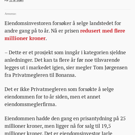
For
11 år siden
.
sjoen-
for-
salg/
Eiendomsinvestoren forsøker å selge landstedet for
andre gang på to år. Nå er prisen
redusert med flere
millioner kroner
.
– Dette er et prosjekt som inngår i kategorien sjeldne
anledninger. Det kan ta flere år før noe tilsvarende
legges ut i markedet igjen, sier megler Tom Jørgensen
fra Privatmegleren til Bonansa.
Det er ikke Privatmegleren som forsøkte å selge
eiendommen for to år siden, men et annet
eiendomsmeglerfirma.
Eiendommen hadde den gang en prisantydning på 25
millioner kroner, men ligger nå for salg til 19,5
millioner kroner. Det er eiendomsinvestor Jarle