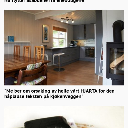
Nå flytter åsabuene fra eneboligene
"Me ber om orsaking av heile vårt HJARTA for den
håplause teksten på kjøkenveggen"