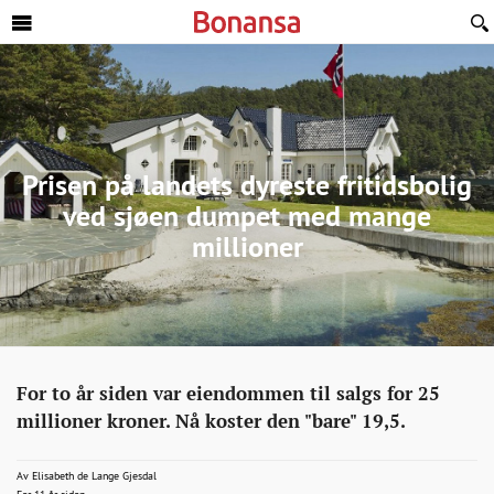
Sideinnhold
Prisen på landets dyreste fritidsbolig
ved sjøen dumpet med mange
millioner
Eiendom
http://bonansa.no/artikkel/landets-
For to år siden var eiendommen til salgs for 25
dyreste-
millioner kroner. Nå koster den "bare" 19,5.
fritidsbolig-
ved-
elisabeth.gjesdal@bt.no
Av
Elisabeth de Lange Gjesdal
2015-05-19T22:28:44+00:00
2015-05-19T22:28:44+00:00
2015-05-20T09:29:18+00:00