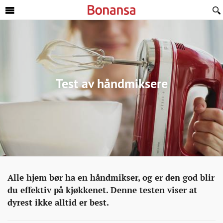
Sideinnhold
Test av håndmiksere
Ukategorisert
http://bonansa.no/artikkel/test-
Alle hjem bør ha en håndmikser, og er den god blir
av-
du effektiv på kjøkkenet. Denne testen viser at
handmiksere/
dyrest ikke alltid er best.