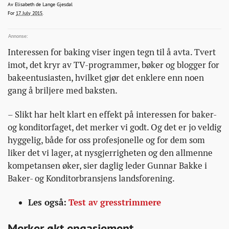
elisabeth.gjesdal@bt.no
Av
Elisabeth de Lange Gjesdal
2015-07-17T11:40:13+00:00
2015-07-17T11:40:13+00:00
2015-07-17T11:40:13+00:00
For
17. July 2015
.
Interessen for baking viser ingen tegn til å avta. Tvert
imot, det kryr av TV-programmer, bøker og blogger for
bakeentusiasten, hvilket gjør det enklere enn noen
gang å briljere med baksten.
– Slikt har helt klart en effekt på interessen for baker-
og konditorfaget, det merker vi godt. Og det er jo veldig
hyggelig, både for oss profesjonelle og for dem som
liker det vi lager, at nysgjerrigheten og den allmenne
kompetansen øker, sier daglig leder Gunnar Bakke i
Baker- og Konditorbransjens landsforening.
Les også:
Test av gresstrimmere
Merker økt engasjement