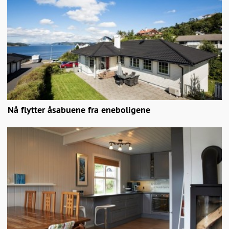
Nå flytter åsabuene fra eneboligene