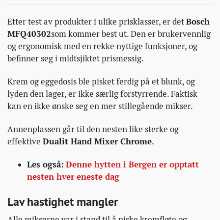
Etter test av produkter i ulike prisklasser, er det
Bosch
MFQ40302
som kommer best ut. Den er brukervennlig
og ergonomisk med en rekke nyttige funksjoner, og
befinner seg i midtsjiktet prismessig.
Krem og eggedosis ble pisket ferdig på et blunk, og
lyden den lager, er ikke særlig forstyrrende. Faktisk
kan en ikke ønske seg en mer stillegående mikser.
Annenplassen går til den nesten like sterke og
effektive
Dualit Hand Mixer Chrome
.
Les også:
Denne hytten i Bergen er opptatt
nesten hver eneste dag
Lav hastighet mangler
Alle mikserne var i stand til å piske kremfløte og