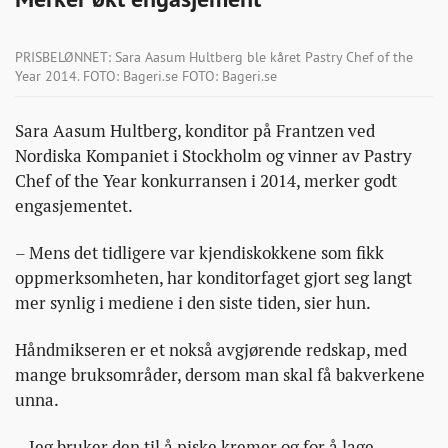
PRISBELØNNET: Sara Aasum Hultberg ble kåret Pastry Chef of the
Year 2014. FOTO: Bageri.se FOTO: Bageri.se
Sara Aasum Hultberg, konditor på Frantzen ved
Nordiska Kompaniet i Stockholm og vinner av Pastry
Chef of the Year konkurransen i 2014, merker godt
engasjementet.
– Mens det tidligere var kjendiskokkene som fikk
oppmerksomheten, har konditorfaget gjort seg langt
mer synlig i mediene i den siste tiden, sier hun.
Håndmikseren er et nokså avgjørende redskap, med
mange bruksområder, dersom man skal få bakverkene
unna.
– Jeg bruker den til å piske kremer og for å lage