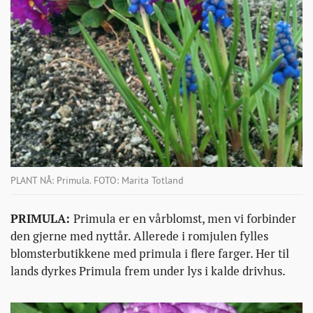
PLANT NÅ: Primula. FOTO: Marita Totland
PRIMULA:
Primula er en vårblomst, men vi forbinder
den gjerne med nyttår. Allerede i romjulen fylles
blomsterbutikkene med primula i flere farger. Her til
lands dyrkes Primula frem under lys i kalde drivhus.