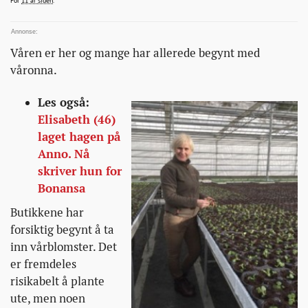
For
11 år siden
.
du-
kan-
plante-
Våren er her og mange har allerede begynt med
ut-
våronna.
til-
paske/
Les også:
Elisabeth (46)
laget hagen på
Anno. Nå
skriver hun for
Bonansa
Butikkene har
forsiktig begynt å ta
inn vårblomster. Det
er fremdeles
risikabelt å plante
ute, men noen