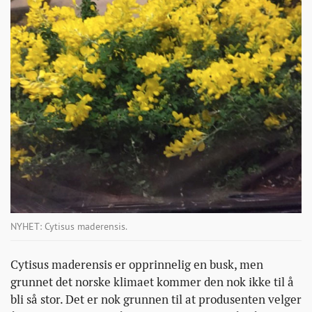
NYHET: Cytisus maderensis.
Cytisus maderensis er opprinnelig en busk, men
grunnet det norske klimaet kommer den nok ikke til å
bli så stor. Det er nok grunnen til at produsenten velger