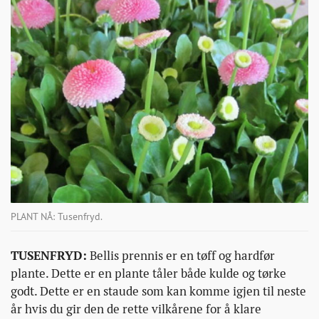
PLANT NÅ: Tusenfryd.
TUSENFRYD:
Bellis prennis er en tøff og hardfør
plante. Dette er en plante tåler både kulde og tørke
godt. Dette er en staude som kan komme igjen til neste
år hvis du gir den de rette vilkårene for å klare