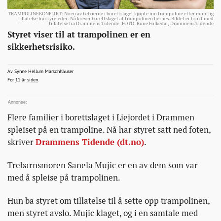
TRAMPOLINEKONFLIKT: Noen av beboerne i borettslaget kjøpte inn trampoline etter muntlig
tillatelse fra styreleder. Nå krever borettslaget at trampolinen fjernes. Bildet er brukt med
tillatelse fra Drammens Tidende. FOTO: Rune Folkedal, Drammens Tidende
Eiendom
http://bonansa.no/artikkel/truet-
Styret viser til at trampolinen er en
med-
sikkerhetsrisiko.
tvangssalg-
hvis-
shm@schibsted.no
Av
Synne Hellum Marschhäuser
2015-06-17T11:57:10+00:00
2015-06-17T11:57:10+00:00
2015-06-17T12:44:38+00:00
For
11 år siden
.
trampolinen-
ikke-
fjernes/
Flere familier i borettslaget i Liejordet i Drammen
spleiset på en trampoline. Nå har styret satt ned foten,
skriver
Drammens Tidende (dt.no)
.
Trebarnsmoren Sanela Mujic er en av dem som var
med å spleise på trampolinen.
Hun ba styret om tillatelse til å sette opp trampolinen,
men styret avslo. Mujic klaget, og i en samtale med