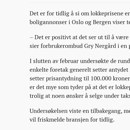
03-
03-
03-
for-
Det er for tidlig å si om lokkeprisene
18T14:00:18+00:00
18T14:00:18+00:00
18T14:47:39+00:00
lokkepriser-
boligannonser i Oslo og Bergen viser te
vil-
ikke-
– Det er positivt at det ser ut til å vær
friskmelde-
sier forbrukerombud Gry Nergård i en
bransjen/
I slutten av februar undersøkte de run
enkelte foretak generelt setter antydet
setter prisantydning til 100.000 kroner
er det mye som tyder på at det er lokkep
trolig at noen ønsker å selge under taks
Undersøkelsen viste en tilbakegang, me
vil friskmelde bransjen for tidlig.