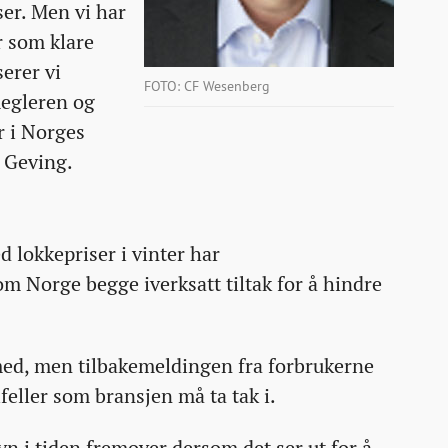
ser. Men vi har
år som klare
serer vi
FOTO: CF Wesenberg
megleren og
r i Norges
 Geving.
ed lokkepriser i vinter har
 Norge begge iverksatt tiltak for å hindre
ed, men tilbakemeldingen fra forbrukerne
lfeller som bransjen må ta tak i.