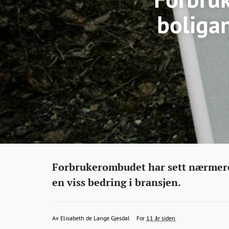
boligan
Eiendom
http://bonansa.no/artikkel/forbruker
Forbrukerombudet har sett nærmere 
har-
en viss bedring i bransjen.
undersokt-
500-
elisabeth.gjesdal@bt.no
2015-
2015-
2015-
Av
Elisabeth de Lange Gjesdal
For
11 år siden
.
boligannonser-