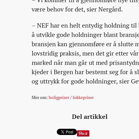
– Vi kommer til å gjennomføre nye tilsy
være behov for det, sier Nergård.
– NEF har en helt entydig holdning til
å utvikle gode holdninger blant bransje
bransjen kan gjennomføre er å slutte me
lovstridig praksis, men det gir etter vå
marked når man går ut med prisantydning
kjeder i Bergen har bestemt seg for å sl
og uttrykk for gode holdninger, sier Ge
Mer om:
boligpriser
/
lokkepriser
Del artikkel