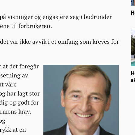
H
å på visninger og engasjere seg i budrunder
ene til forbrukeren.
det var ikke avvik i et omfang som kreves for
r at det foregår
H
msetning av
a
at våre
g har lagt stor
ig og godt for
ormens krav.
og
rykk at en