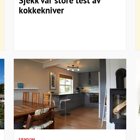
Sjekk vår store test av
kokkekniver
EIENDOM