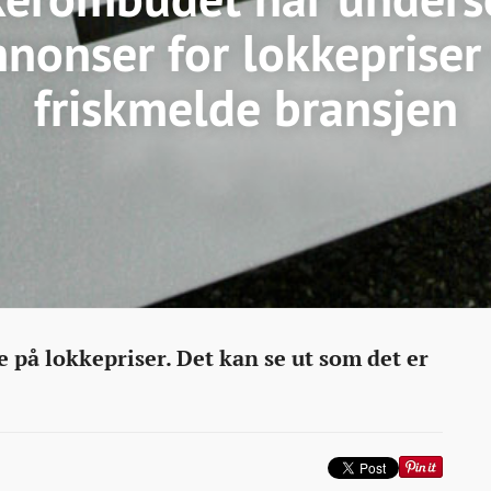
nonser for lokkepriser 
friskmelde bransjen
ombudet-
på lokkepriser. Det kan se ut som det er