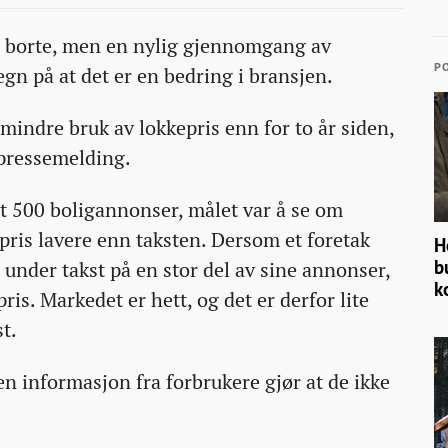
 er borte, men en nylig gjennomgang av
PO
gn på at det er en bedring i bransjen.
e mindre bruk av lokkepris enn for to år siden,
 pressemelding.
dt 500 boligannonser, målet var å se om
 pris lavere enn taksten. Dersom et foretak
H
b
 under takst på en stor del av sine annonser,
k
ris. Markedet er hett, og det er derfor lite
t.
n informasjon fra forbrukere gjør at de ikke