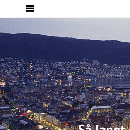
Sideinnhold
Så langt 