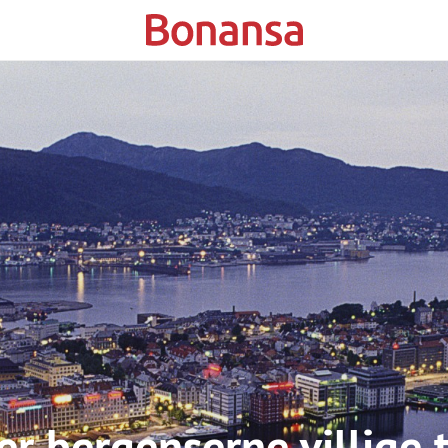
er bergenserne villige ti