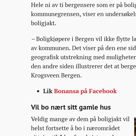
Hele ni av ti bergensere som er på boli
03T15:00:15+00:00
03T15:00:15+00:00
03T15:20:36+00:00
kommunegrensen, viser en undersøkels
boligjakt.
–
Boligkjøpere i Bergen vil ikke flytte 
av kommunen. Det viser på den ene sid
geografisk utstrekning med muligheter f
den andre siden illustrerer det at berge
Krogsveen Bergen.
Lik
Bonansa på Facebook
Vil bo nært sitt gamle hus
Veldig mange av dem på boligjakt vil
helst fortsette å bo i nærområdet