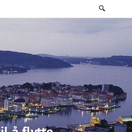
Søk
l å flytte