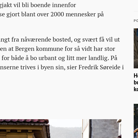
gjakt vil bli boende innenfor
e gjort blant over 2000 mennesker på
PO
langt fra nåværende bosted, og svært få vil ut
en at Bergen kommune for så vidt har stor
or både å bo urbant og litt mer landlig. På
nserne trives i byen sin, sier Fredrik Søreide i
H
b
k