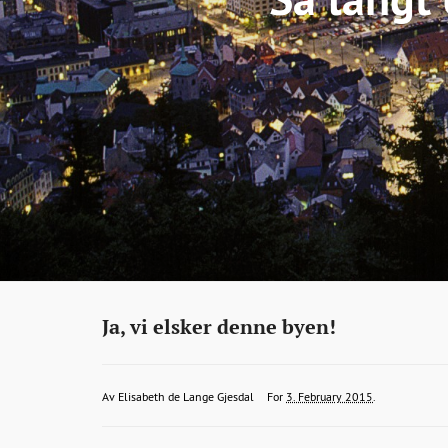
Eiendom
http://bonansa.no/artikkel/ja-
Ja, vi elsker denne byen!
vi-
elsker-
elisabeth.gjesdal@bt.no
2015-
2015-
2015-
Av
Elisabeth de Lange Gjesdal
For
3. February 2015
.
denne-
02-
02-
02-
byen/