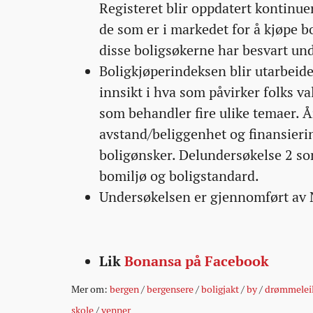
Registeret blir oppdatert kontinue
de som er i markedet for å kjøpe b
disse boligsøkerne har besvart un
Boligkjøperindeksen blir utarbeidet
innsikt i hva som påvirker folks v
som behandler fire ulike temaer. 
avstand/beliggenhet og finansierin
boligønsker. Delundersøkelse 2 so
bomiljø og boligstandard.
Undersøkelsen er gjennomført av 
Lik
Bonansa på Facebook
Mer om:
bergen
/
bergensere
/
boligjakt
/
by
/
drømmeleil
skole
/
venner