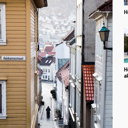
H
H
a