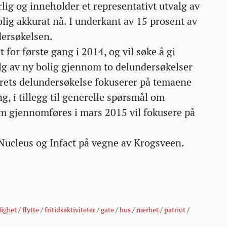
rlig og inneholder et representativt utvalg av
olig akkurat nå. I underkant av 15 prosent av
dersøkelsen.
 for første gang i 2014, og vil søke å gi
alg av ny bolig gjennom to delundersøkelser
Årets delundersøkelse fokuserer på temaene
g, i tillegg til generelle spørsmål om
m gjennomføres i mars 2015 vil fokusere på
Nucleus og Infact på vegne av Krogsveen.
ighet
/
flytte
/
fritidsaktiviteter
/
gate
/
hus
/
nærhet
/
patriot
/