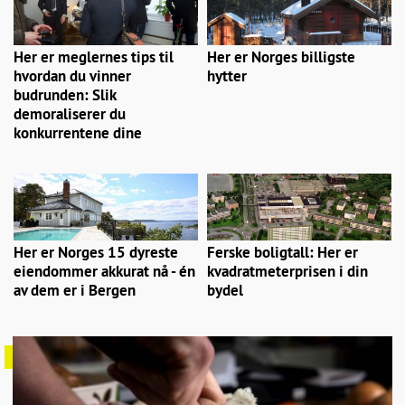
Her er meglernes tips til
Her er Norges billigste
hvordan du vinner
hytter
budrunden: Slik
demoraliserer du
konkurrentene dine
Her er Norges 15 dyreste
Ferske boligtall: Her er
eiendommer akkurat nå - én
kvadratmeterprisen i din
av dem er i Bergen
bydel