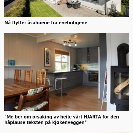
Nå flytter åsabuene fra eneboligene
"Me ber om orsaking av heile vårt HJARTA for den
håplause teksten på kjøkenveggen"