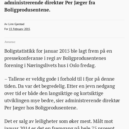
flere-
administrerende direktør Per Jæger fra
boliger-
Boligprodusentene.
enn-
i-
linn.gjerstad@bt.no
Av
Linn Gjerstad
2015-02-13T13:00:45+00:00
2015-02-13T13:00:45+00:00
2015-02-13T13:09:48+00:00
For
13. February 2015
.
fjor/
Boligstatistikk for januar 2015 ble lagt frem på en
pressekonferanse i regi av Boligprodusentenes
forening i Næringslivets hus i Oslo fredag.
– Tallene er veldig gode i forhold til i fjor på denne
tiden. Da var det begredelig. Etter en jevn nedgang
over tid er både den langsiktige og kortsiktige
utviklingen mye bedre, sier administrerende direktør
Per Jæger hos Boligprodusentene.
Det er salg av leiligheter som øker mest. Målt mot
januar 2014 er det en fremgang på hele 75 prosent.