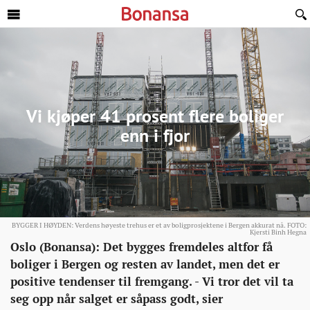
Sideinnhold
Vi kjøper 41 prosent flere boliger
enn i fjor
BYGGER I HØYDEN: Verdens høyeste trehus er et av boligprosjektene i Bergen akkurat nå. FOTO:
Kjersti Binh Hegna
Eiendom
http://bonansa.no/artikkel/vi-
Oslo (Bonansa): Det bygges fremdeles altfor få
kjoper-
boliger i Bergen og resten av landet, men det er
41-
positive tendenser til fremgang. - Vi tror det vil ta
prosent-
seg opp når salget er såpass godt, sier