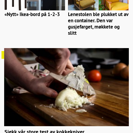
«Nytt» Ikea-bord på 1-2-3
Lenestolen ble plukket ut av
en container. Den var
gusjefarget, møkkete og
slitt
Sjekk vår store test av kokkekniver