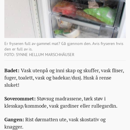
Er fryseren full av gammel mat? Gå gjennom den. Avis fryseren hvis
den er full av is.
FOTO: SYNNE HELLUM MARSCHHÄUSER
Badet:
Vask utenpå og inni skap og skuffer, vask fliser,
fuger, toalett, vask og badekar/dusj. Husk å rense
sluket!
Soverommet:
Støvsug madrassene, tørk støv i
klesskap/kommode, vask gardiner eller rullegardin.
Gangen:
Rist dørmatten ute, vask skostativ og
knagger.