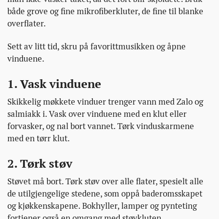
både grove og fine mikrofiberkluter, de fine til blanke
overflater.
Sett av litt tid, skru på favorittmusikken og åpne
vinduene.
1. Vask vinduene
Skikkelig møkkete vinduer trenger vann med Zalo og
salmiakk i.
Vask over vinduene med en klut eller
forvasker
, og nal bort vannet. Tørk vinduskarmene
med en tørr klut.
2. Tørk støv
Støvet må bort. Tørk støv over alle flater, spesielt alle
de utilgjengelige stedene, som oppå baderomsskapet
og kjøkkenskapene. Bokhyller, lamper og pynteting
fortjener også en omgang med støvkluten.