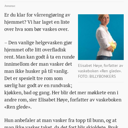
vaske-
na/
Er du klar for
vårrengjøring av
hjemmet
? Vi har laget en liste
over hva som bør vaskes over.
– Den vanlige helgevasken gjør
hjemmet ofte litt overfladisk
rent. Man kan godt å ta en runde
innimellom der man vasker det
Elisabet Høye, forfatter av
man ikke husker på til vanlig.
vaskeboken «Ren glede».
FOTO: BILLYBONKERS
Det er spesielt tre rom som
særlig har godt av en rundvask;
kjøkken, bad og gang. Her blir det mer møkkete enn i
andre rom, sier Elisabet Høye, forfatter av vaskeboken
«Ren glede».
Hun anbefaler at man vasker fra topp til bunn, og at
man ikke vasker taket, da det fort blir skjoldete. Bruk